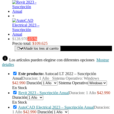
+
$128.970
-15 %
Precio total:
$109.625
Añadir los tres al carrito
info
Los artículos pueden elegirse con diferentes opciones
Mostrar
detalles
Este producto:
Autocad LT 2022 – Suscripción
Anual
Duracion: 1 Año Sistema Operativo: Windows
$42.990
Duración
Sistema Operativo
En Stock
Revit 2023 - Suscripción Anual
Duracion: 1 Año
$42.990
Duración
En Stock
AutoCAD Electrical 2023 – Suscripción Anual
Duracion:
1 Año
$42.990
Duración