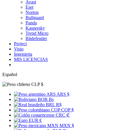
Avast
Eset
Norton
Bullguard
Panda
Kaspersky
Trend Micro
Bitdefender
Project
Visio
Ingenieria
MIS LICENCIAS
Español
CLP $
ARS ARS $
BOB Bs
BRL R$
COP COP $
CRC ₡
EUR €
MXN MXN $